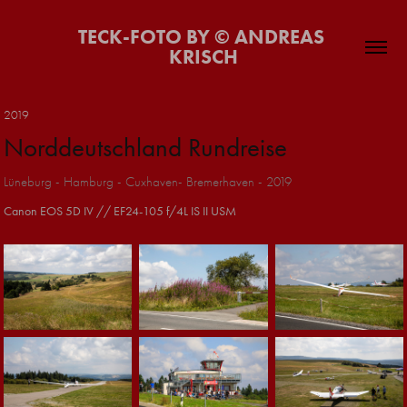
TECK-FOTO BY © ANDREAS 
KRISCH
2019
Norddeutschland Rundreise
Lüneburg - Hamburg - Cuxhaven- Bremerhaven - 2019
Canon EOS 5D IV // EF24-105 f/4L IS II USM