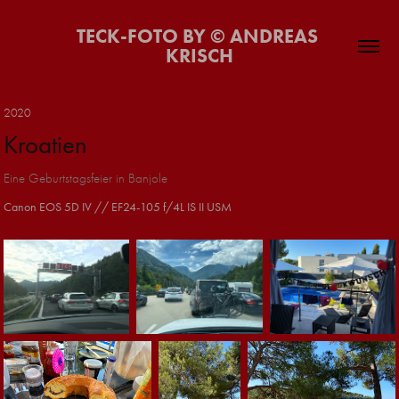
TECK-FOTO BY © ANDREAS 
KRISCH
2020
Kroatien
Eine Geburtstagsfeier in Banjole
Canon EOS 5D IV // EF24-105 f/4L IS II USM